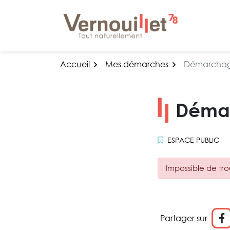
Gestion des traceurs
Aller
au
contenu
Accueil
Mes démarches
Démarchage
Démar
ESPACE PUBLIC
Impossible de tro
Partager sur