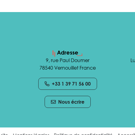
Adresse
9, rue Paul Doumer
Lu
78540 Vernouillet France
+33 1 39 71 56 00
Nous écrire