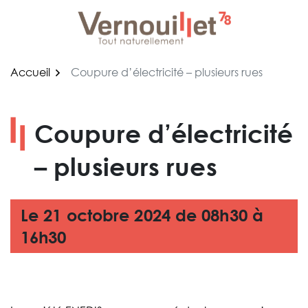
Gestion des traceurs
Aller
au
contenu
Accueil
Coupure d’électricité – plusieurs rues
Coupure d’électricité
– plusieurs rues
Le
21
octobre
2024
de 08h30 à
16h30