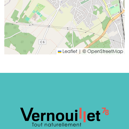
Leaflet
|
©
OpenStreetMap