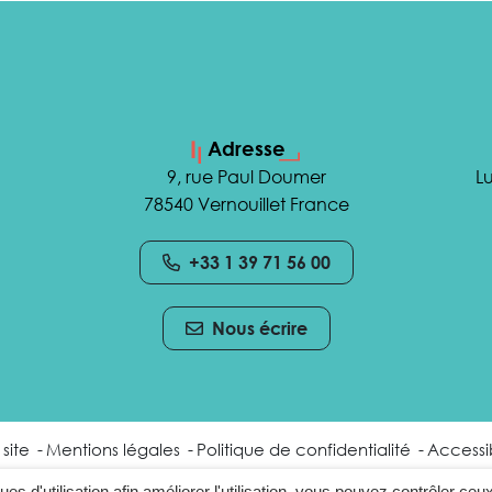
Adresse
9, rue Paul Doumer
Lu
78540 Vernouillet France
+33 1 39 71 56 00
Nous écrire
site
Mentions légales
Politique de confidentialité
Accessib
ques d'utilisation afin améliorer l'utilisation, vous pouvez contrôler ceu