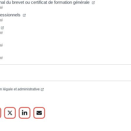
(nouvelle fenêtre)
al du brevet ou certificat de formation générale
té
(nouvelle fenêtre)
fessionnels
té
(nouvelle fenêtre)
té
velle fenêtre)
té
velle fenêtre)
té
(nouvelle fenêtre)
on légale et administrative