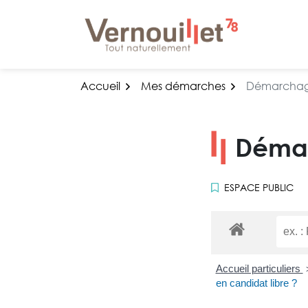
Gestion des traceurs
Aller
au
contenu
Accueil
Mes démarches
Démarchage
Démar
ESPACE PUBLIC
Accueil particuliers
en candidat libre ?