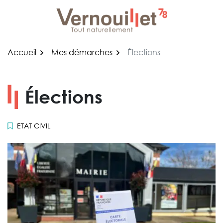
Gestion des traceurs
Aller
au
contenu
Accueil
Mes démarches
Élections
Élections
ETAT CIVIL