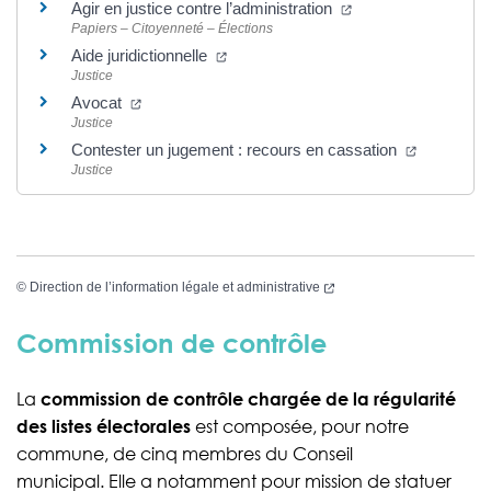
(nouvelle fenêtre)
Agir en justice contre l’administration
Papiers – Citoyenneté – Élections
(nouvelle fenêtre)
Aide juridictionnelle
Justice
(nouvelle fenêtre)
Avocat
Justice
(nouvelle 
Contester un jugement : recours en cassation
Justice
(nouvelle fenêtre)
©
Direction de l’information légale et administrative
Commission de contrôle
La
commission de contrôle chargée de la régularité
des listes électorales
est composée, pour notre
commune, de cinq membres du Conseil
municipal. Elle a notamment pour mission de statuer