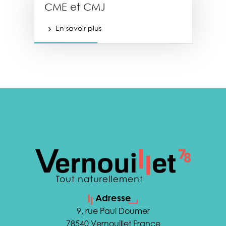
CME et CMJ
En savoir plus
Adresse
9, rue Paul Doumer
78540 Vernouillet France