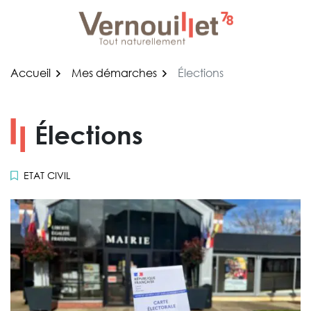
Gestion des traceurs
Aller
au
contenu
Accueil
Mes démarches
Élections
Élections
ETAT CIVIL