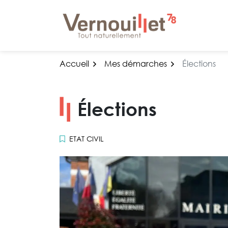
Gestion des traceurs
Aller
au
contenu
Accueil
Mes démarches
Élections
Élections
ETAT CIVIL